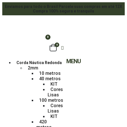
Enviamos para todo o Brasil
Parcele suas compras em até 12X
Compra 100% segura e tranquila
0
0
MENU
Corda Náutica Redonda
2mm
10 metros
40 metros
KIT
Cores
Lisas
100 metros
Cores
Lisas
KIT
420