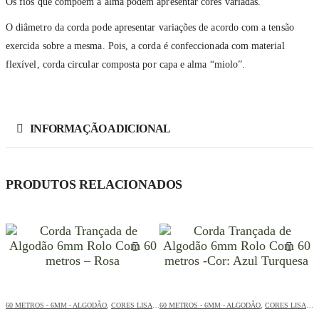
Os fios que compõem a alma podem apresentar cores variadas.
O diâmetro da corda pode apresentar variações de acordo com a tensão
exercida sobre a mesma. Pois, a corda é confeccionada com material
flexível, corda circular composta por capa e alma “miolo”.
INFORMAÇÃO ADICIONAL
PRODUTOS RELACIONADOS
60 METROS - 6MM - ALGODÃO
,
CORES LISAS - 60 METROS - 6MM - ALGODÃO
60 METROS - 6MM - ALGODÃO
,
,
CORES LISAS - 60 METROS - 6MM - ALGODÃO
PE – 6MM – A
6