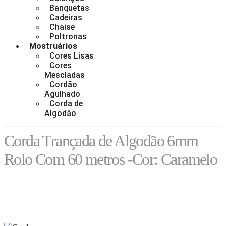
Banquetas
Cadeiras
Chaise
Poltronas
Mostruários
Cores Lisas
Cores
Mescladas
Cordão
Agulhado
Corda de
Algodão
Corda Trançada de Algodão 6mm
Rolo Com 60 metros -Cor: Caramelo
LOJA
60 METROS - 6MM - ALGODÃO
,
CORES LISAS - 60 METROS - 6MM - ALGODÃO
,
PE – 6MM – ALGODÃO - 60 METROS
CORDA TRANÇADA DE ALGODÃO 6MM ROLO COM 60 METROS -COR:
CARAMELO