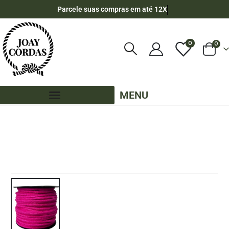
Parcele suas compras em até 12X
0
0
MENU
LOJA
CORDA DE ALGODÃO
,
4MM - ALGODÃO
,
PE – 4MM – ALGODÃO
CORDA TRANÇADA DE ALGODÃO 4MM ROLO COM 50 METROS -COR: PINK