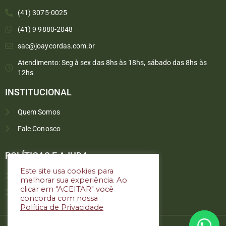
(41) 3075-0025
(41) 9 9880-2048
sac@joaycordas.com.br
Atendimento: Seg à sex das 8hs às 18hs, sábado das 8hs às
12hs
INSTITUCIONAL
Quem Somos
Fale Conosco
Converse conosco
Selecione com quem deseja falar
POLÍTICAS E AJUDA
Este site usa cookies para
Política de troca e devoluções
melhorar sua experiência. Ao
Atendimento
clicar em "ACEITAR" você
Política de privacidade
concorda com nossa
Política de Privacidade