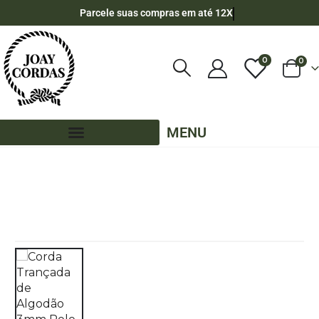
Parcele suas compras em até 12X
0
0
MENU
LOJA
CORDA DE ALGODÃO
,
3MM - ALGODÃO
,
PE - 3MM - ALGODÃO
CORDA TRANÇADA DE ALGODÃO 3MM ROLO COM 75 METROS -COR: VERMELHO