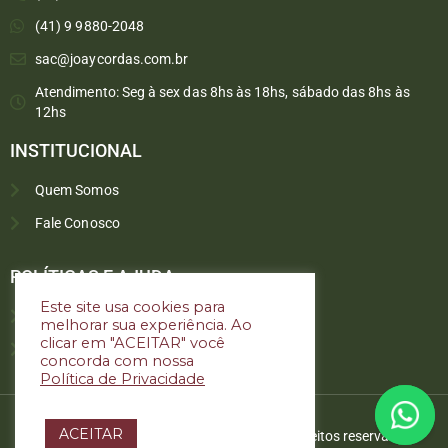
(41) 9 9880-2048
sac@joaycordas.com.br
Atendimento: Seg à sex das 8hs às 18hs, sábado das 8hs às
12hs
INSTITUCIONAL
Quem Somos
Fale Conosco
Converse conosco
Selecione com quem deseja falar
POLÍTICAS E AJUDA
Este site usa cookies para
Política de troca e devoluções
melhorar sua experiência. Ao
Atendimento
clicar em "ACEITAR" você
Política de privacidade
concorda com nossa
Política de Privacidade
ACEITAR
Copyright © 2022. Joay Cordas. Todos os direitos reservados.