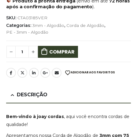
Produto à pronta entrega
(envio em até
72 horas
após a confirmação do pagamento
).
SKU:
CTA03185VER
Categorias:
3mm - Algodão
,
Corda de Algodão
,
PE - 3mm - Algodão
COMPRAR
ADICIONAR AOS FAVORITOS
DESCRIÇÃO
Bem-vindo à joay cordas
, aqui você encontra cordas de
qualidade!
Apresentamos nossa Corda de Algodão de
3mm com 75