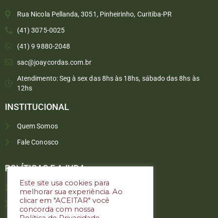
Rua Nicola Pellanda, 3051, Pinheirinho, Curitiba-PR
(41) 3075-0025
(41) 9 9880-2048
sac@joaycordas.com.br
Atendimento: Seg à sex das 8hs às 18hs, sábado das 8hs às
12hs
INSTITUCIONAL
Quem Somos
Fale Conosco
Converse conosco
Selecione com quem deseja falar
POLÍTICAS E AJUDA
Este site usa cookies para
Política de troca e devoluções
melhorar sua experiência. Ao
Atendimento
clicar em "ACEITAR" você
Política de privacidade
concorda com nossa