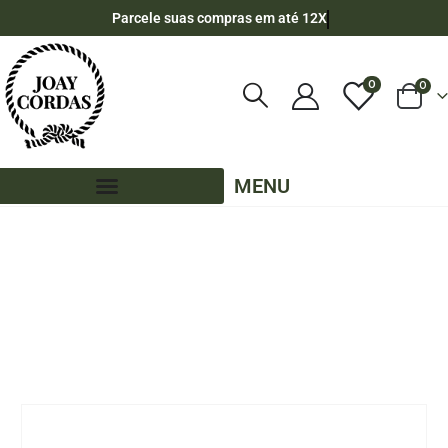
Parcele suas compras em até 12X
0
0
MENU
LOJA
CORDA NÁUTICA REDONDA
,
8MM - POLIPROPILENO
,
50 METROS - 8MM - POLIPROPILENO
,
CORES LISAS - 50 METROS - 8MM - POLIPROPILENO
,
PE - 8MM - POLIPROPILENO - 50 METROS
CORDA NÁUTICA POLIPROPILENO 8MM (50 METROS) – COR: PINK