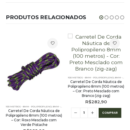
PRODUTOS RELACIONADOS
 - 8MM - POLIPROPILENO - 50 METROS
ES LISAS - 100 METROS - 8MM - POLIPROPILENO
,
CORDA NÁUTICA REDONDA
,
CORES MESCLADAS - 50 METROS - 8MM - POLIPROPILENO
,
PE - 8MM - POLIPROPILENO - 100 METROS
,
100 METROS - 8MM - POLIPROPILENO
,
8MM - POLIPROPILENO
Carretel De Corda Náutica de
Polipropileno 8mm (100 metros)
– Cor: Preto Mesclado com
Branco (zig-zag)
R$
282,90
100 METROS - 8MM - POLIPROPILENO
,
8MM - POLIPROPILENO
,
CORDA NÁUTICA REDONDA
,
CORES M
Carretel De Corda Náutica de
COMPRAR
Polipropileno 8mm (100 metros)
– Cor: Roxo Mesclado com
Verde Pistache