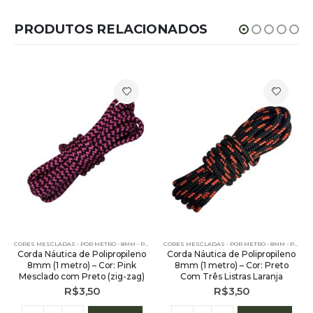
PRODUTOS RELACIONADOS
METRO
,
POR METRO - 8MM - POLIPROPILENO
,
PE - 8MM - POLIPROPILENO - POR METRO
CORES MESCLADAS - POR METRO - 8MM - POLIPROPILENO
,
POR METRO - 8MM - POLIPROPILENO
,
PE - 8MM - POLIPROPILENO - POR METR
CORES MESCLADAS - POR METRO - 8MM - POLIPROPILENO
Corda Náutica de Polipropileno
Corda Náutica de Polipropileno
8mm (1 metro) – Cor: Pink
8mm (1 metro) – Cor: Preto
Mesclado com Preto (zig-zag)
Com Três Listras Laranja
R$
3,50
R$
3,50