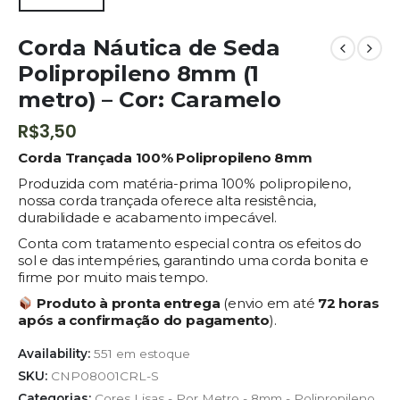
Corda Náutica de Seda
Polipropileno 8mm (1
metro) – Cor: Caramelo
R$
3,50
Corda Trançada 100% Polipropileno 8mm
Produzida com matéria-prima 100% polipropileno,
nossa corda trançada oferece alta resistência,
durabilidade e acabamento impecável.
Conta com tratamento especial contra os efeitos do
sol e das intempéries, garantindo uma corda bonita e
firme por muito mais tempo.
Produto à pronta entrega
(envio em até
72 horas
após a confirmação do pagamento
).
Availability:
551 em estoque
SKU:
CNP08001CRL-S
Categorias:
Cores Lisas - Por Metro - 8mm - Polipropileno
,