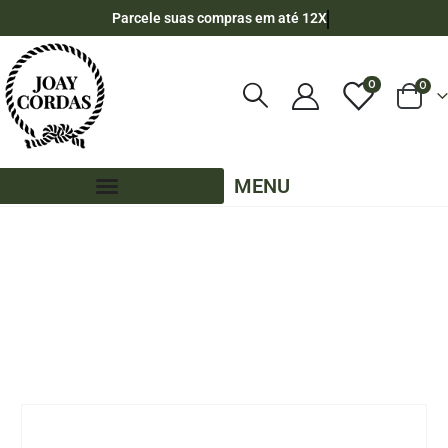
Parcele suas compras em até 12X
0
0
MENU
LOJA
CORDA NÁUTICA REDONDA
,
6MM - POLIPROPILENO
,
POR METRO - 6MM - POLIPROPILENO
,
CORES MESCLADAS - POR METRO - 6MM - POLIPROPILENO
CORDA NÁUTICA DE POLIPROPILENO 6MM POR METRO – COR: PRETO COM 3
LISTRAS LARANJA