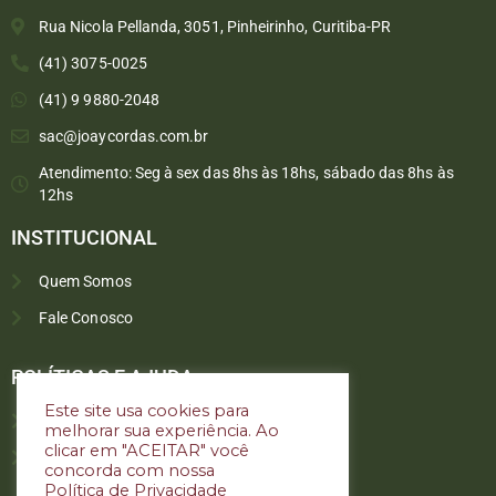
Rua Nicola Pellanda, 3051, Pinheirinho, Curitiba-PR
(41) 3075-0025
(41) 9 9880-2048
sac@joaycordas.com.br
Atendimento: Seg à sex das 8hs às 18hs, sábado das 8hs às
12hs
INSTITUCIONAL
Quem Somos
Fale Conosco
Converse conosco
Selecione com quem deseja falar
POLÍTICAS E AJUDA
Este site usa cookies para
Política de troca e devoluções
melhorar sua experiência. Ao
Atendimento
clicar em "ACEITAR" você
Política de privacidade
concorda com nossa
Política de Privacidade