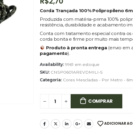
R$
2,70
Corda Trançada 100% Polipropileno 6
Produzida com matéria-prima 100% polipro
resistência, durabilidade e acabamento im
Conta com tratamento especial contra os e
corda bonita e firme por muito mais temp
Produto à pronta entrega
(envio em 
pagamento
).
Availability:
9961 em estoque
SKU:
CNSP0601AREVDMILI-S
Categoria:
Cores Mescladas - Por Metro - 6m
COMPRAR
ADICIONAR AO