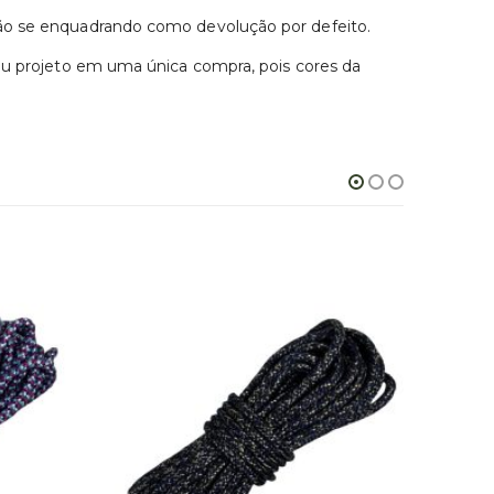
não se enquadrando como devolução por defeito.
seu projeto em uma única compra, pois cores da
Corda N