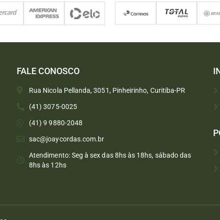
FALE CONOSCO
I
Rua Nicola Pellanda, 3051, Pinheirinho, Curitiba-PR
(41) 3075-0025
(41) 9 9880-2048
P
sac@joaycordas.com.br
Atendimento: Seg à sex das 8hs às 18hs, sábado das
8hs às 12hs