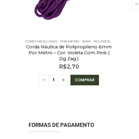
CORES MESCLADAS - POR METRO - 6MM - POLIPROPILENO
CORES MESCLADAS - POR METRO - 6MM - POLIPROPILENO
leno 6mm
Corda Náutica de Polipropileno 6mm
al Com
Por Metro – Cor: Violeta Com Pink (
Zig Zag )
R$
2,70
R
COMPRAR
FORMAS DE PAGAMENTO