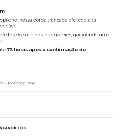
mm
pileno, nossa corda trançada oferece alta
pecável.
feitos do sol e das intempéries, garantindo uma
o.
até
72 horas após a confirmação do
m - Polipropileno
S FAVORITOS