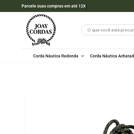
Parcele suas compras em até 12X
Corda Náutica Redonda
Corda Náutica Achata
LOJA
CORDA NÁUTICA REDONDA
,
6MM - POLI
CORDA NÁUTICA DE POLIPROPILENO 6MM POR METRO – 