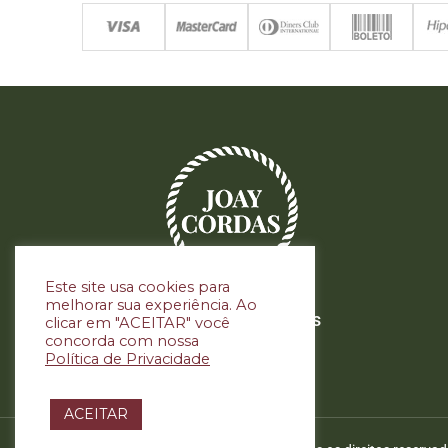
Este site usa cookies para
melhorar sua experiência. Ao
Siga nas redes sociais
clicar em "ACEITAR" você
concorda com nossa
Política de Privacidade
ACEITAR