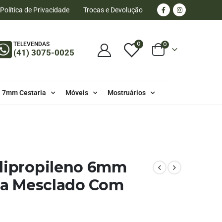
Política de Privacidade
Trocas e Devolução
0
TELEVENDAS
0
(41) 3075-0025
7mm Cestaria
Móveis
Mostruários
- POR METRO - 6MM - POLIPROPILENO
olipropileno 6mm
eia Mesclado Com