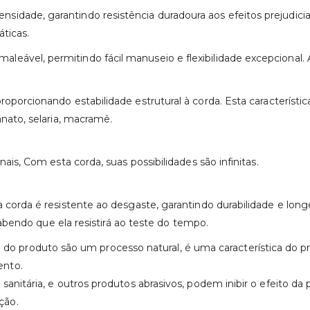
idade, garantindo resistência duradoura aos efeitos prejudicia
ticas.
ável, permitindo fácil manuseio e flexibilidade excepcional. Ad
oporcionando estabilidade estrutural à corda. Esta característi
anato, selaria, macramê.
nais, Com esta corda, suas possibilidades são infinitas.
ta corda é resistente ao desgaste, garantindo durabilidade e lo
 sabendo que ela resistirá ao teste do tempo.
 produto são um processo natural, é uma característica do p
ento.
anitária, e outros produtos abrasivos, podem inibir o efeito da 
ção.