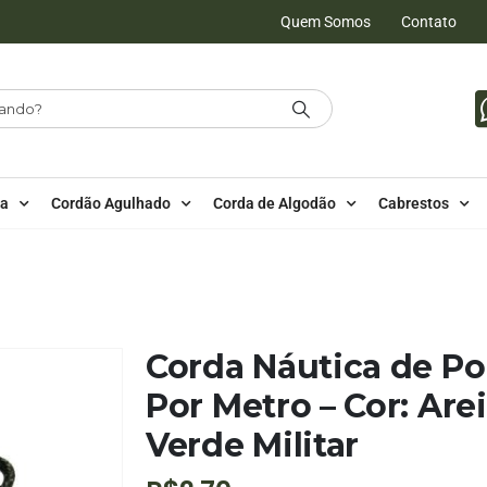
Quem Somos
Contato
da
Cordão Agulhado
Corda de Algodão
Cabrestos
PROPILENO
,
POR METRO - 6MM - POLIPROPILENO
,
CORES MESCLADAS 
COR: AREIA MESCLADO COM VERDE MILITAR
Corda Náutica de P
Por Metro – Cor: Ar
Verde Militar