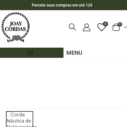
Parcele suas compras em até 12X
0
0
MENU
LOJA
CORDA NÁUTICA REDONDA
,
6MM - POLIPROPILENO
,
50 METROS - 6MM - POLIPROPILENO
,
CORES LISAS - 50 METROS - 6MM - POLIPROPILENO
CORDA NÁUTICA DE POLIPROPILENO 6MM (50 METROS) – COR: VERDE MILITAR