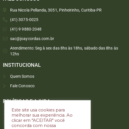
Rua Nicola Pellanda, 3051, Pinheirinho, Curitiba-PR
(41) 3075-0025
(41) 9 9880-2048
sac@joaycordas.com.br
Atendimento: Seg à sex das 8hs às 18hs, sábado das 8hs às
12hs
INSTITUCIONAL
Quem Somos
Fale Conosco
Converse conosco
Selecione com quem deseja falar
POLÍTICAS E AJUDA
Este site usa cookies para
Política de troca e devoluções
melhorar sua experiência. Ao
Atendimento
clicar em "ACEITAR" você
Política de privacidade
concorda com nossa