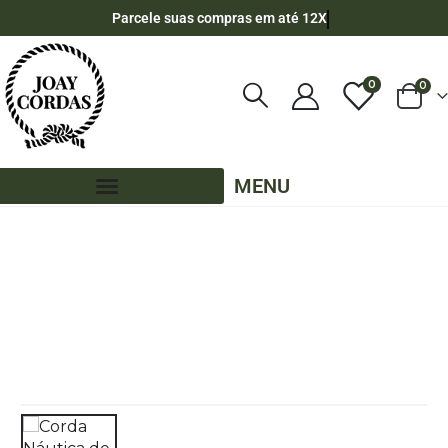
Parcele suas compras em até 12X
0
0
MENU
LOJA
CORDA NÁUTICA REDONDA
,
6MM - POLIPROPILENO
,
50 METROS - 6MM - POLIPROPILENO
,
CORES MESCLADAS - 50 METROS - 6MM - POLIPROPILENO
CORDA NÁUTICA DE POLIPROPILENO 6MM (50 METROS) – COR: PRETO COM 3
LISTRAS AZUL ROYAL