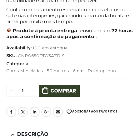
durabilidade e acabamento impecável.
Conta com tratamento especial contra os efeitos do
sol e das intempéries, garantindo uma corda bonita e
firme por muito mais tempo.
Produto à pronta entrega
(envio em até
72 horas
após a confirmação do pagamento
).
Availability:
100 em estoque
SKU:
CNP0650PTO3AZR-S
Categoria:
Cores Mescladas - 50 metros - 6mm - Polipropileno
COMPRAR
ADICIONAR AOS FAVORITOS
DESCRIÇÃO