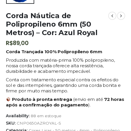
Corda Náutica de
Polipropileno 6mm (50
Metros) – Cor: Azul Royal
R$
89,00
Corda Trançada 100% Polipropileno 6mm
Produzida com matéria-prima 100% polipropileno,
nossa corda trançada oferece alta resistência,
durabilidade e acabamento impecável.
Conta com tratamento especial contra os efeitos do
sol e das intempéries, garantindo uma corda bonita e
firme por muito mais tempo.
Produto à pronta entrega
(envio em até
72 horas
após a confirmação do pagamento
).
Availability:
88 em estoque
SKU:
CNP0650AZROYAL-S
Categoria:
Cores Lisas - 50 metros - 6mm - Polipropileno