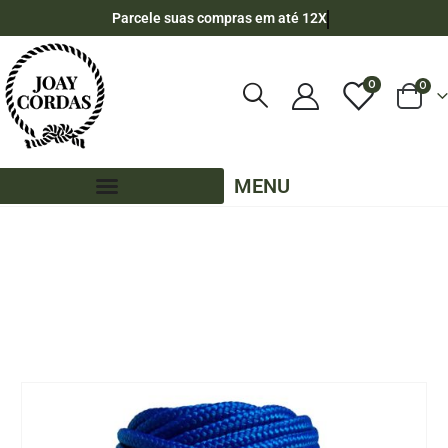
Parcele suas compras em até 12X
0
0
MENU
LOJA
CORDA NÁUTICA REDONDA
,
6MM - POLIPROPILENO
,
50 METROS - 6MM - POLIPROPILENO
,
CORES LISAS - 50 METROS - 6MM - POLIPROPILENO
CORDA NÁUTICA DE POLIPROPILENO 6MM (50 METROS) – COR: AZUL ROYAL