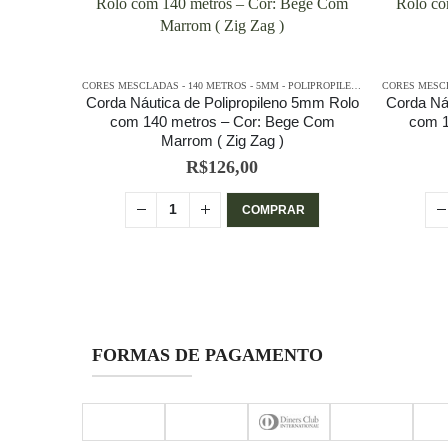
CORES MESCLADAS - 140 METROS - 5MM - POLIPROPILENO
,
PE - 5MM - POLIPROPILENO - 140 METROS
CORES MESCLADAS - 140 METROS - 5MM - POLIPROPILENO
,
PE - 5MM - POL
 5mm Rolo
Corda Náutica de Polipropileno 5mm Rolo
Corda Ná
acota
com 140 metros – Cor: Bege Com
com 1
Marrom ( Zig Zag )
R$
126,00
R
COMPRAR
FORMAS DE PAGAMENTO