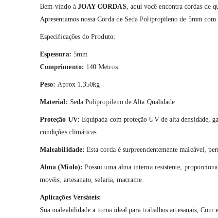
Bem-vindo à
JOAY CORDAS
, aqui você encontra cordas de q
Apresentamos nossa Corda de Seda Polipropileno de 5mm com 140
Especificações do Produto:
Espessura:
5mm
Comprimento:
140 Metros
Peso:
Aprox 1.350kg
Material:
Seda Polipropileno de Alta Qualidade
Proteção UV:
Equipada com proteção UV de alta densidade, garan
condições climáticas.
Maleabilidade:
Esta corda é surpreendentemente maleável, permi
Alma (Miolo):
Possui uma alma interna resistente, proporcionan
movéis, artesanato, selaria, macrame.
Aplicações Versáteis:
Sua maleabilidade a torna ideal para trabalhos artesanais, Com es