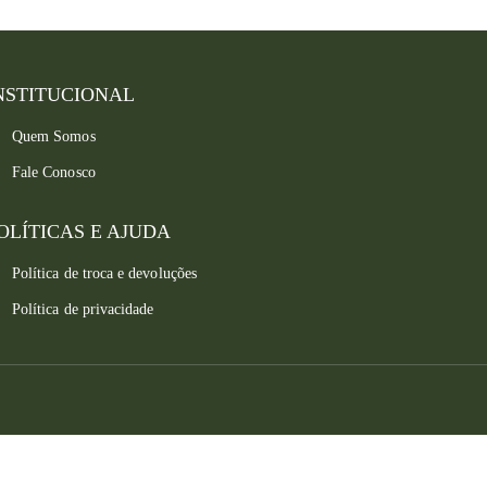
NSTITUCIONAL
Quem Somos
Fale Conosco
OLÍTICAS E AJUDA
Política de troca e devoluções
Política de privacidade
Converse conosco
Selecione com quem deseja falar
Atendimento