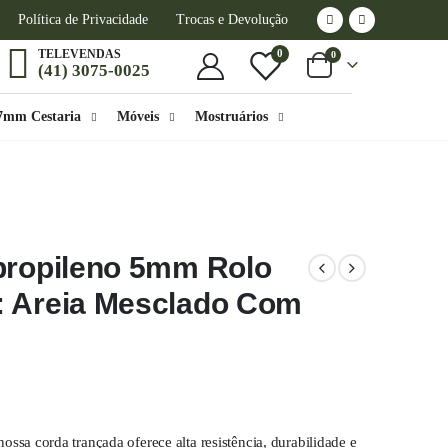
Política de Privacidade
Trocas e Devolução
0
TELEVENDAS
0
(41) 3075-0025
7mm Cestaria
Móveis
Mostruários
ipropileno 5mm Rolo
: Areia Mesclado Com
sa corda trançada oferece alta resistência, durabilidade e