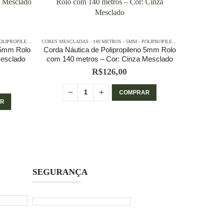
CORES MESCLADAS - 140 METROS - 5MM - POLIPROPILENO
,
PE - 5MM - POLIPROPILENO - 140 METROS
CORES MESCLADAS - 140 METROS - 5MM - POLIPROPILENO
,
PE - 5MM - PO
 5mm Rolo
Corda Náutica de Polipropileno 5mm Rolo
Corda Ná
Mesclado
com 140 metros – Cor: Cinza Mesclado
com 140
R$
126,00
COMPRAR
R
SEGURANÇA