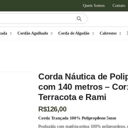
Quem Somos
Contato
tada
Cordão Agulhado
Corda de Algodão
Cabrestos
LIPROPILENO
,
PE - 5MM - POLIPROPILENO - 140 METROS
ROS – COR: AREIA MESCLADO COM TERRACOTA E RAMI
Corda Náutica de Pol
com 140 metros – Cor
Terracota e Rami
R$
126,00
Corda Trançada 100% Polipropileno 5mm
Produzida com matéria-prima 100% polipropileno, nos