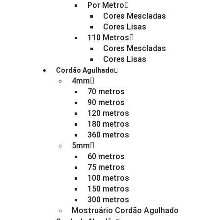
Por Metro
Cores Mescladas
Cores Lisas
110 Metros
Cores Mescladas
Cores Lisas
Cordão Agulhado
4mm
70 metros
90 metros
120 metros
180 metros
360 metros
5mm
60 metros
75 metros
100 metros
150 metros
300 metros
Mostruário Cordão Agulhado