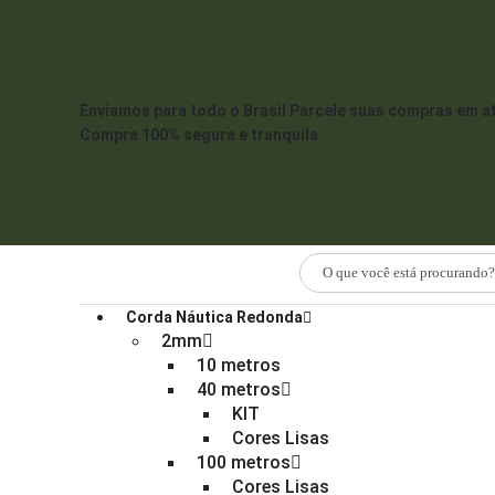
Enviamos para todo o Brasil
Parcele suas compras em a
Compra 100% segura e tranquila
Corda Náutica Redonda
2mm
10 metros
40 metros
KIT
Cores Lisas
100 metros
Cores Lisas