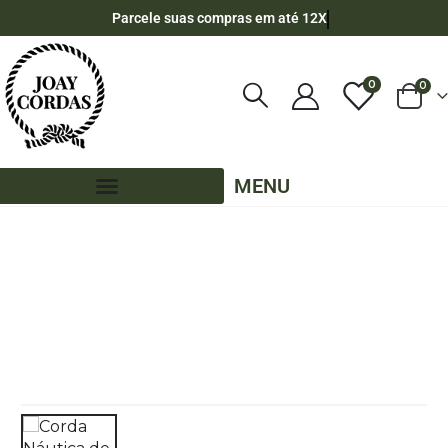
Parcele suas compras em até 12X
0
0
MENU
LOJA
CORDA NÁUTICA REDONDA
,
5MM - POLIPROPILENO
,
10 METROS - 5MM - POLIPROPILENO
,
CORES MESCLADAS - 10 METROS - 5MM - POLIPROPILENO
CORDA NÁUTICA DE POLIPROPILENO 5,0MM COM 10 METROS – COR: VERDE
CABARÉ COM PRATA ( ZIG ZAG )