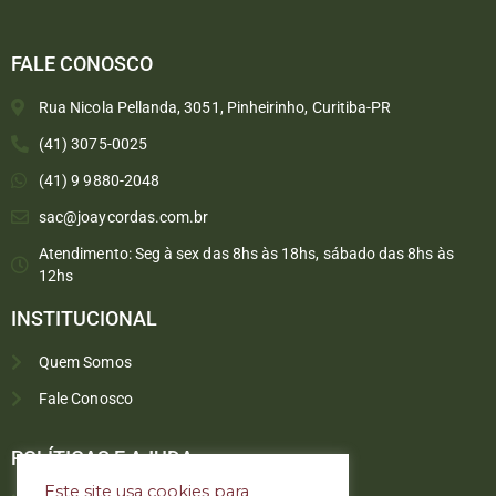
FALE CONOSCO
Rua Nicola Pellanda, 3051, Pinheirinho, Curitiba-PR
(41) 3075-0025
(41) 9 9880-2048
sac@joaycordas.com.br
Atendimento: Seg à sex das 8hs às 18hs, sábado das 8hs às
12hs
INSTITUCIONAL
Quem Somos
Fale Conosco
Converse conosco
Selecione com quem deseja falar
POLÍTICAS E AJUDA
Este site usa cookies para