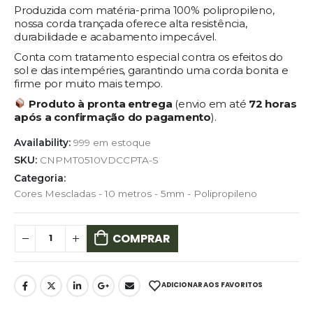
Produzida com matéria-prima 100% polipropileno,
nossa corda trançada oferece alta resistência,
durabilidade e acabamento impecável.
Conta com tratamento especial contra os efeitos do
sol e das intempéries, garantindo uma corda bonita e
firme por muito mais tempo.
Produto à pronta entrega
(envio em até
72 horas
após a confirmação do pagamento
).
Availability:
999 em estoque
SKU:
CNPMT0510VDCCPTA-S
Categoria:
Cores Mescladas - 10 metros - 5mm - Polipropileno
COMPRAR
ADICIONAR AOS FAVORITOS