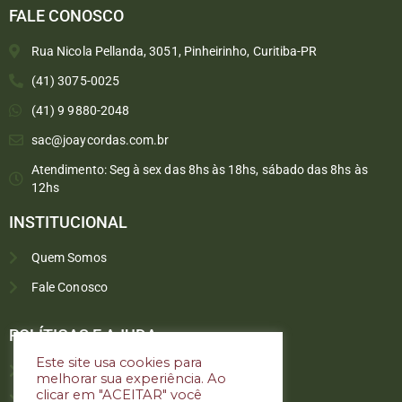
FALE CONOSCO
Rua Nicola Pellanda, 3051, Pinheirinho, Curitiba-PR
(41) 3075-0025
(41) 9 9880-2048
sac@joaycordas.com.br
Atendimento: Seg à sex das 8hs às 18hs, sábado das 8hs às
12hs
INSTITUCIONAL
Quem Somos
Fale Conosco
Converse conosco
Selecione com quem deseja falar
POLÍTICAS E AJUDA
Este site usa cookies para
Política de troca e devoluções
melhorar sua experiência. Ao
Atendimento
clicar em "ACEITAR" você
Política de privacidade