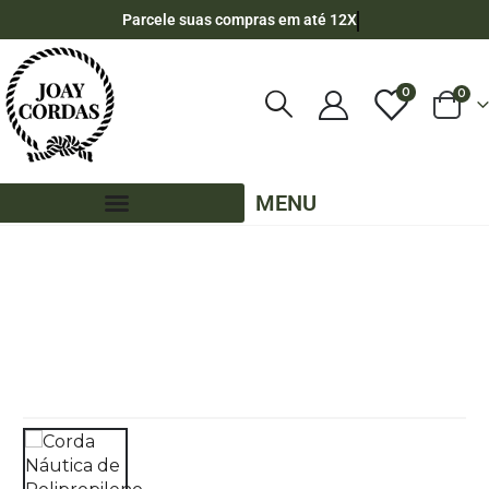
Parcele suas compras em até 12X
0
0
MENU
LOJA
CORDA NÁUTICA REDONDA
,
5MM - POLIPROPILENO
,
10 METROS - 5MM - POLIPROPILENO
,
CORES LISAS - 10 METROS - 5MM - POLIPROPILENO
CORDA NÁUTICA DE POLIPROPILENO 5,0MM COM 10 METROS – COR: LARANJA