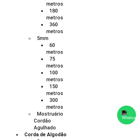
metros
180
metros
360
metros
5mm
60
metros
75
Converse conosco
metros
Selecione com quem deseja falar
100
metros
150
Atendimento
metros
300
metros
Mostruário
Cordão
Agulhado
Corda de Algodão