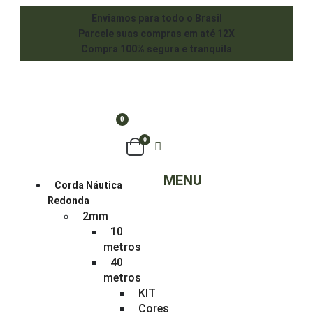
Enviamos para todo o Brasil
Parcele suas compras em até 12X
Compra 100% segura e tranquila
0
0
MENU
Corda Náutica
Redonda
2mm
10
metros
40
metros
KIT
Cores