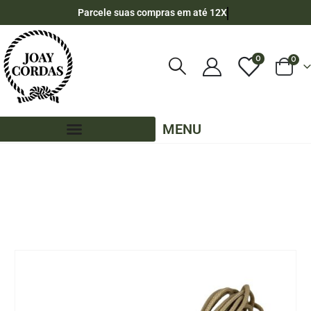
Parcele suas compras em até 12X
0
0
MENU
LOJA
CORDA NÁUTICA REDONDA
,
4MM - POLIPROPILENO
,
15 METROS - 4MM - POLIPROPILENO
CORDA NÁUTICA DE POLIPROPILENO 4MM ROLO COM 15 METROS – COR: AREIA