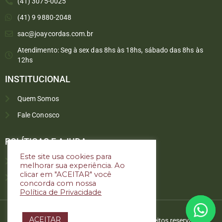
(41) 3075-0025
(41) 9 9880-2048
sac@joaycordas.com.br
Atendimento: Seg à sex das 8hs às 18hs, sábado das 8hs às
12hs
INSTITUCIONAL
Quem Somos
Fale Conosco
Converse conosco
Selecione com quem deseja falar
POLÍTICAS E AJUDA
Este site usa cookies para
Política de troca e devoluções
melhorar sua experiência. Ao
Atendimento
clicar em "ACEITAR" você
Política de privacidade
concorda com nossa
Política de Privacidade
ACEITAR
Copyright © 2022. Joay Cordas. Todos os direitos reservados.