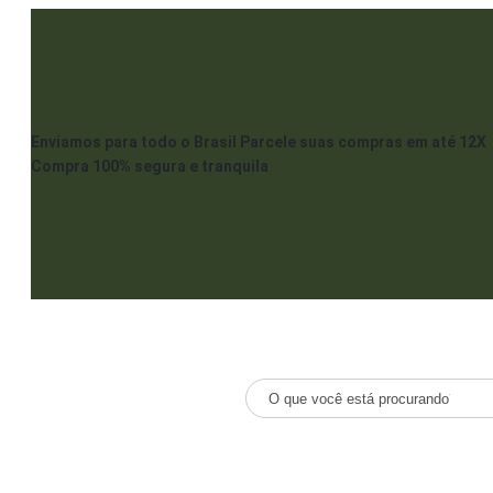
Enviamos para todo o Brasil
Parcele suas compras em até 12X
Compra 100% segura e tranquila