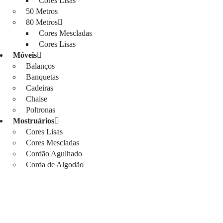
Cores Lisas
50 Metros
80 Metros
Cores Mescladas
Cores Lisas
Móveis
Balanços
Banquetas
Cadeiras
Chaise
Poltronas
Mostruários
Cores Lisas
Cores Mescladas
Cordão Agulhado
Corda de Algodão
LOJA
CORDA NÁUTICA REDONDA
,
3MM - POLIPROPILENO
,
25 METROS - 3MM - POLIPROPILENO
,
CORES LISAS - 25 METROS - 3MM - POLIPROPILENO