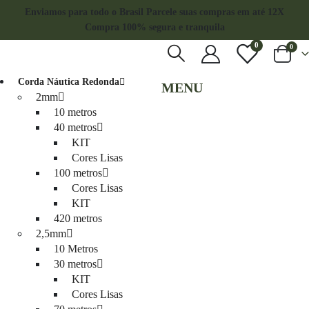
Enviamos para todo o Brasil
Parcele suas compras em até 12X
Compra 100% segura e tranquila
0
0
Corda Náutica Redonda
MENU
2mm
10 metros
40 metros
KIT
Cores Lisas
100 metros
Cores Lisas
KIT
420 metros
2,5mm
10 Metros
30 metros
KIT
Cores Lisas