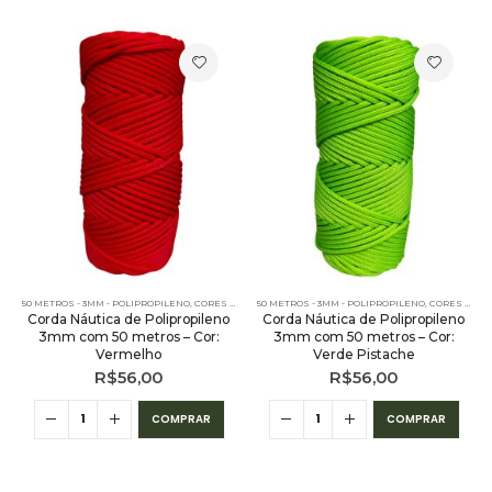
NO - 50 METROS
50 METROS - 3MM - POLIPROPILENO
,
PE - 3MM - POLIPROPILENO - 50 METROS
,
CORES LISAS - 50 METROS - 3MM
50 METROS - 3MM - POLIPROPILENO
,
PE - 3MM - POLIPROPILENO -
,
CORES LISAS - 50 METROS - 3MM
Corda Náutica de Polipropileno
Corda Náutica de Polipropileno
3mm com 50 metros – Cor:
3mm com 50 metros – Cor:
Vermelho
Verde Pistache
R$
56,00
R$
56,00
COMPRAR
COMPRAR