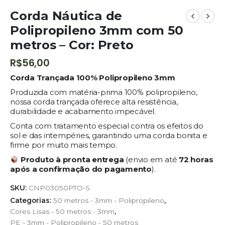
Corda Náutica de
Polipropileno 3mm com 50
metros – Cor: Preto
R$
56,00
Corda Trançada 100% Polipropileno 3mm
Produzida com matéria-prima 100% polipropileno,
nossa corda trançada oferece alta resistência,
durabilidade e acabamento impecável.
Conta com tratamento especial contra os efeitos do
sol e das intempéries, garantindo uma corda bonita e
firme por muito mais tempo.
Produto à pronta entrega
(envio em até
72 horas
após a confirmação do pagamento
).
SKU:
CNP03050PTO-S
Categorias:
50 metros - 3mm - Polipropileno
,
Cores Lisas - 50 metros - 3mm
,
PE - 3mm - Polipropileno - 50 metros