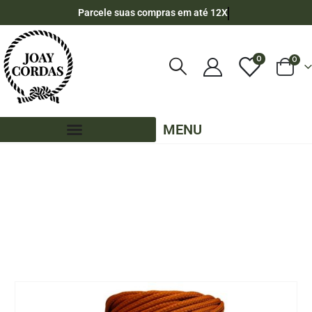
Parcele suas compras em até 12X
0
0
MENU
LOJA
CORDA NÁUTICA REDONDA
,
2MM - POLIPROPILENO
,
40 METROS - 2MM - POLIPROPILENO
,
CORES LISAS - 40 METROS - 2MM - POLIPROPILENO
CORDA NÁUTICA DE POLIPROPILENO 2MM ROLO COM 40 METROS – COR:
TERRACOTA