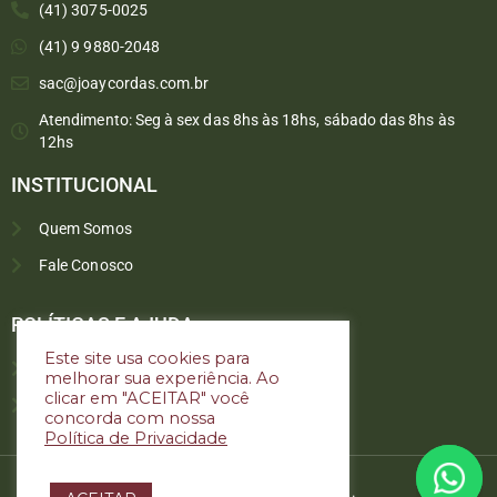
(41) 3075-0025
(41) 9 9880-2048
sac@joaycordas.com.br
Atendimento: Seg à sex das 8hs às 18hs, sábado das 8hs às
12hs
INSTITUCIONAL
Quem Somos
Fale Conosco
Converse conosco
Selecione com quem deseja falar
POLÍTICAS E AJUDA
Este site usa cookies para
Política de troca e devoluções
melhorar sua experiência. Ao
Atendimento
clicar em "ACEITAR" você
Política de privacidade
concorda com nossa
Política de Privacidade