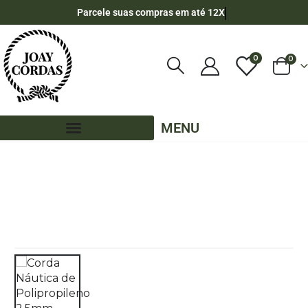
Parcele suas compras em até 12X
0
0
MENU
LOJA
CORDA NÁUTICA REDONDA
,
2,5MM - POLIPROPILENO
,
10 METROS - 2,5MM - POLIPROPILENO
CORDA NÁUTICA DE POLIPROPILENO 2,5MM COM 10 METROS – COR: BRANCO