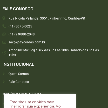
FALE CONOSCO
Rua Nicola Pellanda, 3051, Pinheirinho, Curitiba-PR
(41) 3075-0025
(41) 9 9880-2048
sac@joaycordas.com.br
Atendimento: Seg à sex das 8hs às 18hs, sábado das 8hs às
12hs
INSTITUCIONAL
Quem Somos
Fale Conosco
Converse conosco
Selecione com quem deseja falar
POLÍTICAS E AJUDA
Este site usa cookies para
Política de troca e devoluções
melhorar sua experiência. Ao