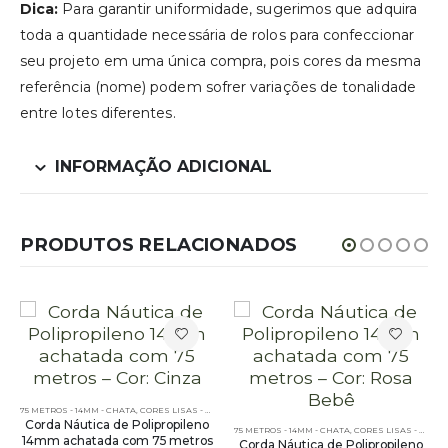
Dica:
Para garantir uniformidade, sugerimos que adquira
toda a quantidade necessária de rolos para confeccionar
seu projeto em uma única compra, pois cores da mesma
referência (nome) podem sofrer variações de tonalidade
entre lotes diferentes.
INFORMAÇÃO ADICIONAL
PRODUTOS RELACIONADOS
5 METROS
75 METROS - 14MM - CHATA
,
CORES LISAS - 75 METROS - 14MM - CHATA
,
PE – 14MM – CHATA - 75 MET
Corda Náutica de Polipropileno
,
PE – 14MM – CHATA - 75 METROS
75 METROS - 14MM - CHATA
,
CORES LISAS - 75 METROS - 14MM - CHATA
14mm achatada com 75 metros
Corda Náutica de Polipropileno