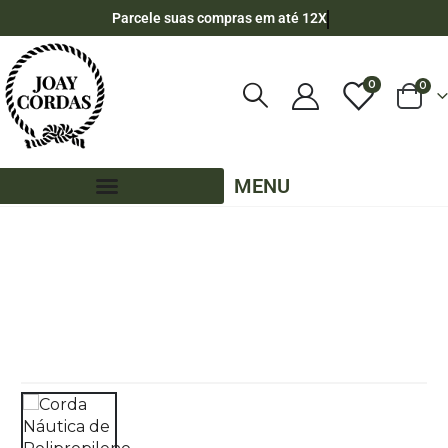
Parcele suas compras em até 12X
0
0
MENU
LOJA
75 METROS - 14MM - CHATA
,
CORES LISAS - 75 METROS - 14MM - CHATA
,
PE – 14MM – CHATA - 75 METROS
CORDA NÁUTICA DE POLIPROPILENO 14MM ACHATADA COM 75 METROS – COR:
VERDE MILITAR