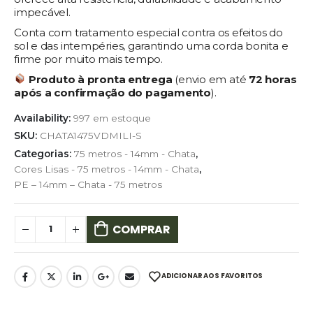
impecável.
Conta com tratamento especial contra os efeitos do
sol e das intempéries, garantindo uma corda bonita e
firme por muito mais tempo.
Produto à pronta entrega
(envio em até
72
horas
após a confirmação do pagamento
).
Availability:
997 em estoque
SKU:
CHATA1475VDMILI-S
Categorias:
75 metros - 14mm - Chata
,
Cores Lisas - 75 metros - 14mm - Chata
,
PE – 14mm – Chata - 75 metros
COMPRAR
ADICIONAR AOS FAVORITOS