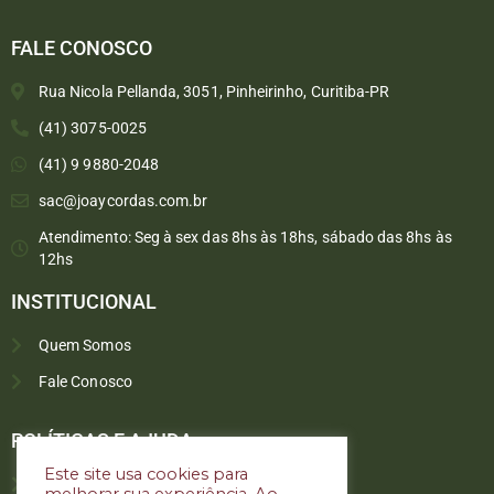
FALE CONOSCO
Rua Nicola Pellanda, 3051, Pinheirinho, Curitiba-PR
(41) 3075-0025
(41) 9 9880-2048
sac@joaycordas.com.br
Atendimento: Seg à sex das 8hs às 18hs, sábado das 8hs às
12hs
INSTITUCIONAL
Quem Somos
Fale Conosco
Converse conosco
Selecione com quem deseja falar
POLÍTICAS E AJUDA
Este site usa cookies para
Política de troca e devoluções