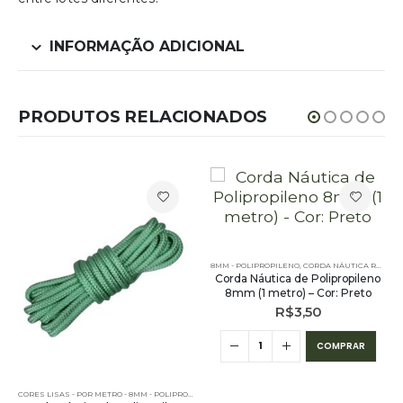
INFORMAÇÃO ADICIONAL
PRODUTOS RELACIONADOS
8MM - POLIPROPILENO
,
CORDA NÁUTICA REDONDA
Corda Náutica de Polipropileno
8mm (1 metro) – Cor: Preto
R$
3,50
COMPRAR
METRO
,
POR METRO - 8MM - POLIPROPILENO
,
PE - 8MM - POLIPROPILENO - POR METRO
CORES LISAS - POR METRO - 8MM - POLIPROPILENO
,
POR METRO - 8MM - POLIPROPILENO
,
PE - 8MM - POLIPROPILENO - POR METRO
,
POR 