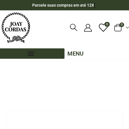
Parcele suas compras em até 12X
0
0
MENU
LOJA
POR METRO - 8MM - POLIPROPILENO
,
CORES MESCLADAS - POR METRO - 8MM - POLIPROPILENO
,
PE - 8MM - POLIPROPILENO - POR METRO
CORDA DE SEDA POLIPROPILENO 8MM (1 METRO) – COR: JAMAICA