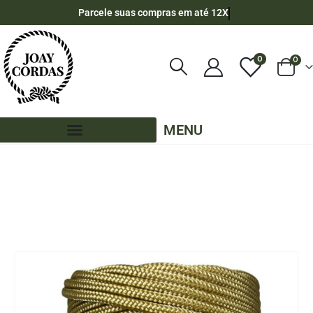
Parcele suas compras em até 12X
0
0
MENU
LOJA
CORES LISAS - 140 METROS - 5MM - POLIPROPILENO
,
PE - 5MM - POLIPROPILENO - 140 METROS
CORDA NÁUTICA DE POLIPROPILENO 5MM ROLO COM 140 METROS – COR: BEGE