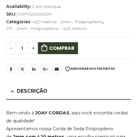
Availability:
2 em estoque
SKU:
CNP02420AZM
Categorias:
420 metros - 2mm - Polipropileno
,
PE - 2mm - Polipropileno - 420 metros
COMPRAR
ADICIONAR AOS FAVORITOS
DESCRIÇÃO
Bem-vindo à
JOAY CORDAS
, aqui você encontra cordas
de qualidade!
Apresentamos nossa Corda de Seda Polipropileno
de
2mm com 420 metros
, uma escolha premium para