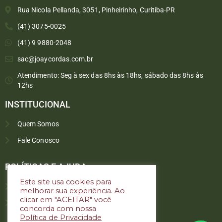
Rua Nicola Pellanda, 3051, Pinheirinho, Curitiba-PR
(41) 3075-0025
(41) 9 9880-2048
sac@joaycordas.com.br
Atendimento: Seg à sex das 8hs às 18hs, sábado das 8hs às
12hs
INSTITUCIONAL
Quem Somos
Fale Conosco
Converse conosco
Selecione com quem deseja falar
POLÍTICAS E AJUDA
Este site usa cookies para
Política de troca e devoluções
melhorar sua experiência. Ao
Atendimento
clicar em "ACEITAR" você
Política de privacidade
concorda com nossa
Política de Privacidade