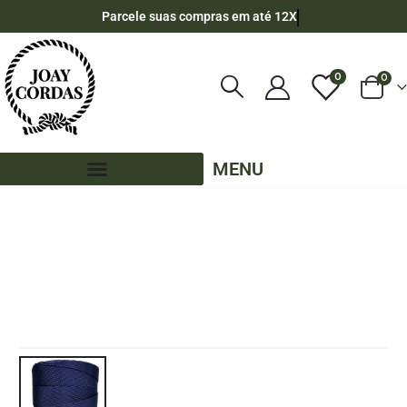
Parcele suas compras em até 12X
0
0
MENU
LOJA
420 METROS - 2MM - POLIPROPILENO
,
PE - 2MM - POLIPROPILENO - 420 METROS
CORDA NÁUTICA DE POLIPROPILENO 2MM ROLO COM 420 METROS – COR: AZUL
MARINHO