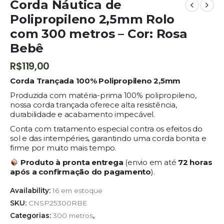
Corda Náutica de
Polipropileno 2,5mm Rolo
com 300 metros – Cor: Rosa
Bebê
R$
119,00
Corda Trançada 100% Polipropileno 2,5mm
Produzida com matéria-prima 100% polipropileno,
nossa corda trançada oferece alta resistência,
durabilidade e acabamento impecável.
Conta com tratamento especial contra os efeitos do
sol e das intempéries, garantindo uma corda bonita e
firme por muito mais tempo.
Produto à pronta entrega
(envio em até
72 horas
após a confirmação do pagamento
).
Availability:
16 em estoque
SKU:
CNSP25300RBE
Categorias:
300 metros
,