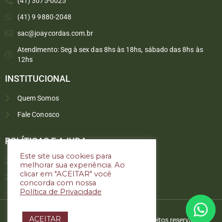
(41) 3075-0025
(41) 9 9880-2048
sac@joaycordas.com.br
Atendimento: Seg à sex das 8hs às 18hs, sábado das 8hs às
12hs
INSTITUCIONAL
Quem Somos
Fale Conosco
Converse conosco
Selecione com quem deseja falar
POLÍTICAS E AJUDA
Este site usa cookies para
Política de troca e devoluções
melhorar sua experiência. Ao
Atendimento
clicar em "ACEITAR" você
Política de privacidade
concorda com nossa
Política de Privacidade
ACEITAR
Copyright © 2022. Joay Cordas. Todos os direitos reservados.