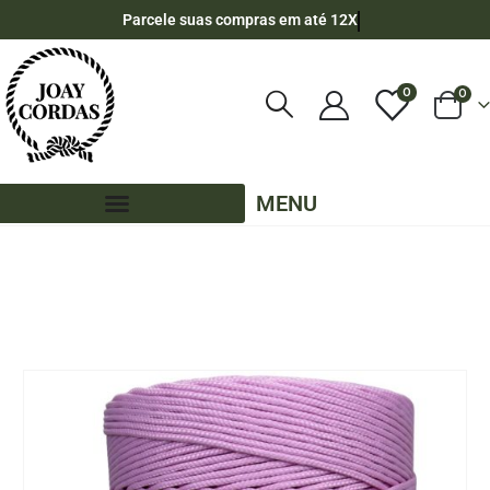
Parcele suas compras em até 12X
0
0
MENU
LOJA
300 METROS
,
PE - 2,5MM - POLIPROPILENO - 300 METROS
CORDA NÁUTICA DE POLIPROPILENO 2,5MM ROLO COM 300 METROS – COR: ROSA
BEBÊ