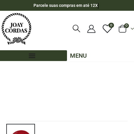
Parcele suas compras em até 12X
0
0
MENU
LOJA
CORDA NÁUTICA REDONDA
,
9MM - POLIPROPILENO
,
180 METROS - 9MM - POLIPROPILENO
,
CORES LISAS - 180 METROS - 9MM - POLIPROPILENO
CARRETEL DE CORDA NÁUTICA DE POLIPROPILENO 9MM TRANÇADO DUPLO
COM 180 METROS – VERMELHO