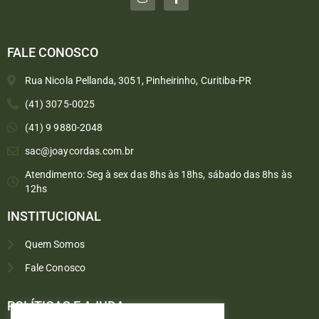
FALE CONOSCO
Rua Nicola Pellanda, 3051, Pinheirinho, Curitiba-PR
(41) 3075-0025
(41) 9 9880-2048
sac@joaycordas.com.br
Atendimento: Seg à sex das 8hs às 18hs, sábado das 8hs às
12hs
INSTITUCIONAL
Quem Somos
Fale Conosco
Converse conosco
Selecione com quem deseja falar
POLÍTICAS E AJUDA