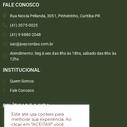
FALE CONOSCO
Rua Nicola Pellanda, 3051, Pinheirinho, Curitiba-PR
(41) 3075-0025
(41) 9 9880-2048
sac@joaycordas.com.br
Atendimento: Seg à sex das 8hs às 18hs, sábado das 8hs às
12hs
INSTITUCIONAL
Quem Somos
Fale Conosco
Converse conosco
Selecione com quem deseja falar
POLÍTICAS E AJUDA
Este site usa cookies para
Política de troca e devoluções
melhorar sua experiência. Ao
Atendimento
clicar em "ACEITAR" você
Política de privacidade