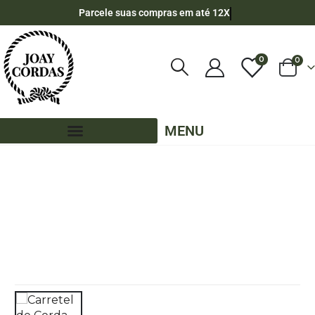
Parcele suas compras em até 12X
0
0
MENU
LOJA
CORDA NÁUTICA REDONDA
,
8MM - POLIPROPILENO
,
200 METROS - 8MM - POLIPROPILENO
,
CORES LISAS - 200 METROS - 8MM - POLIPROPILENO
CARRETEL DE CORDA NÁUTICA DE POLIPROPILENO 8MM COM 200 METROS –
VERDE TIFFANY