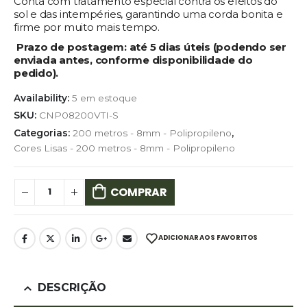
Conta com tratamento especial contra os efeitos do
sol e das intempéries, garantindo uma corda bonita e
firme por muito mais tempo.
Prazo de postagem:
até 5 dias úteis (podendo ser
enviada antes, conforme disponibilidade do
pedido).
Availability:
5 em estoque
SKU:
CNP08200VTI-S
Categorias:
200 metros - 8mm - Polipropileno
,
Cores Lisas - 200 metros - 8mm - Polipropileno
COMPRAR
ADICIONAR AOS FAVORITOS
DESCRIÇÃO