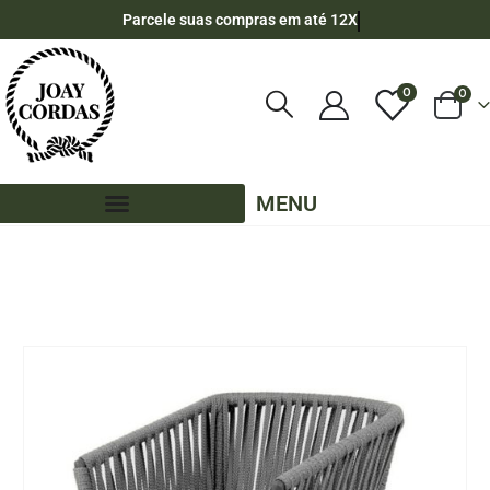
Parcele suas compras em até 12X
0
0
MENU
LOJA
MÓVEIS
,
CADEIRAS
CADEIRA CANCUN EM CORDA NÁUTICA