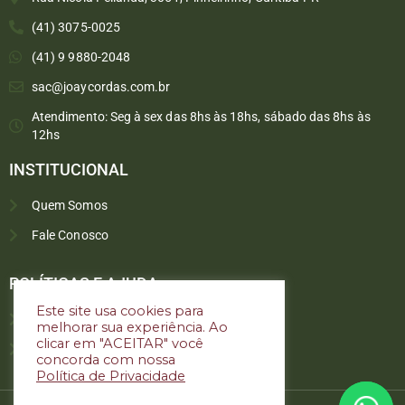
(41) 3075-0025
(41) 9 9880-2048
sac@joaycordas.com.br
Atendimento: Seg à sex das 8hs às 18hs, sábado das 8hs às
12hs
INSTITUCIONAL
Quem Somos
Fale Conosco
Converse conosco
Selecione com quem deseja falar
POLÍTICAS E AJUDA
Este site usa cookies para
Política de troca e devoluções
melhorar sua experiência. Ao
Atendimento
clicar em "ACEITAR" você
Política de privacidade
concorda com nossa
Política de Privacidade