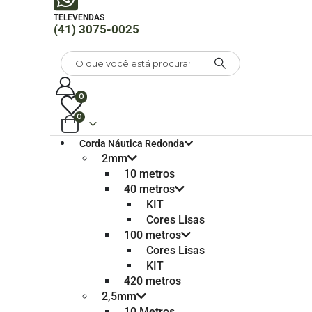
TELEVENDAS
(41) 3075-0025
0
0
Corda Náutica Redonda
2mm
10 metros
40 metros
KIT
Cores Lisas
100 metros
Cores Lisas
KIT
420 metros
2,5mm
10 Metros