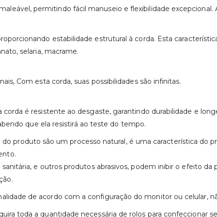
ável, permitindo fácil manuseio e flexibilidade excepcional. Ad
oporcionando estabilidade estrutural à corda. Esta característi
anato, selaria, macrame.
nais, Com esta corda, suas possibilidades são infinitas.
ta corda é resistente ao desgaste, garantindo durabilidade e lo
 sabendo que ela resistirá ao teste do tempo.
 produto são um processo natural, é uma característica do p
ento.
anitária, e outros produtos abrasivos, podem inibir o efeito da 
ção.
nalidade de acordo com a configuração do monitor ou celular, 
uira toda a quantidade necessária de rolos para confeccionar 