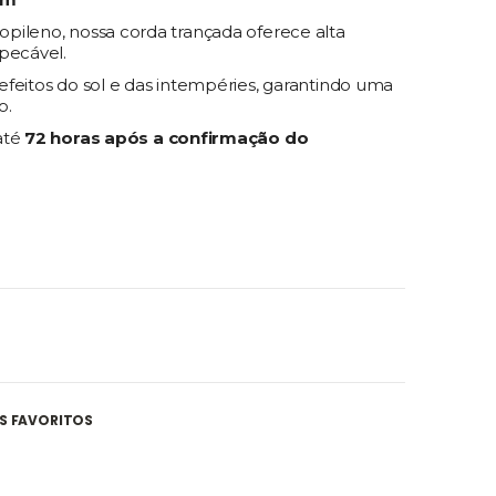
pileno, nossa corda trançada oferece alta
pecável.
feitos do sol e das intempéries, garantindo uma
o.
até
72 horas após a confirmação do
S FAVORITOS