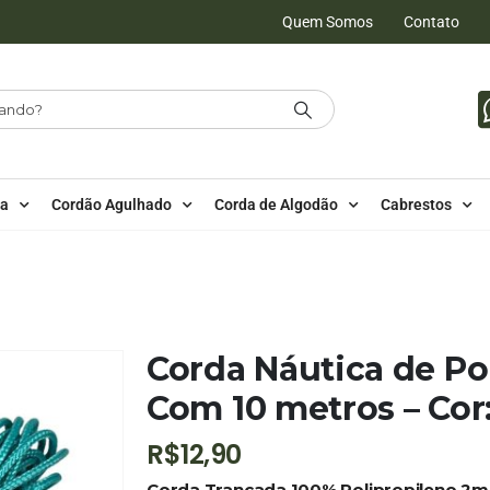
Quem Somos
Contato
da
Cordão Agulhado
Corda de Algodão
Cabrestos
PROPILENO
,
10 METROS - 2MM - POLIPROPILENO
– COR: AZUL TIFFANY
Corda Náutica de P
Com 10 metros – Cor:
R$
12,90
Corda Trançada 100% Polipropileno 2