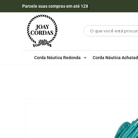
Parcele suas compras em até 12X
Corda Náutica Redonda
Corda Náutica Achata
LOJA
CORDA NÁUTICA REDONDA
,
2MM - POLI
CORDA NÁUTICA DE POLIPROPILENO 2MM COM 10 METROS 