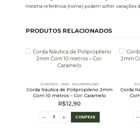
mesma referência (nome) podem sofrer variações de 
PRODUTOS RELACIONADOS
ENO
10 METROS - 2MM - POLIPROPILENO
10 
leno 2mm
Corda Náutica de Polipropileno 2mm
Corda N
arelo
Com 10 metros – Cor: Caramelo
Com 
R$
12,90
R
COMPRAR