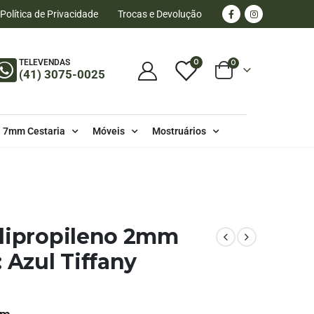
Política de Privacidade
Trocas e Devolução
0
TELEVENDAS
0
(41) 3075-0025
7mm Cestaria
Móveis
Mostruários
olipropileno 2mm
 Azul Tiffany
mm