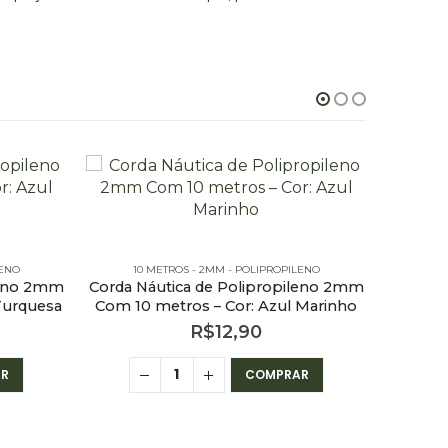
LENO
10 METROS - 2MM - POLIPROPILENO
10
leno 2mm
Corda Náutica de Polipropileno 2mm
Corda N
Turquesa
Com 10 metros – Cor: Azul Marinho
Co
R$
12,90
R
COMPRAR